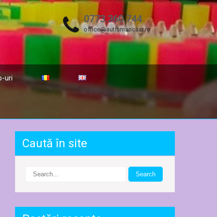
0773.360.744
office@autismancaar.ro
-uri
Caută în site