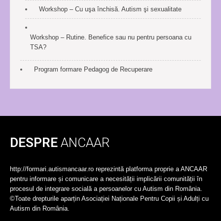
Workshop – Cu uşa închisă. Autism şi sexualitate
Workshop – Rutine. Benefice sau nu pentru persoana cu
TSA?
Program formare Pedagog de Recuperare
DESPRE
ANCAAR
http://formari.autismancaar.ro reprezintă platforma proprie a ANCAAR
pentru informare și comunicare a necesității implicării comunității în
procesul de integrare socială a persoanelor cu Autism din România.
©Toate drepturile aparțin Asociației Naționale Pentru Copii și Adulți cu
Autism din România.