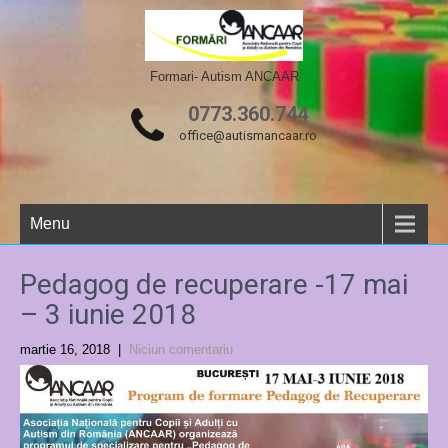
Formari- Autism ANCAAR
0773.360.744
office@autismancaar.ro
Menu
Pedagog de recuperare -17 mai
– 3 iunie 2018
martie 16, 2018
|
Niciun comentariu